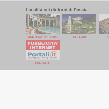
Località nei dintorni di Pescia
MONTECATINI TERME
COLLODI
A
PORTALI.IT