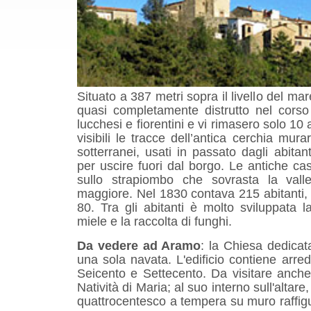
Situato a 387 metri sopra il livello del m
quasi completamente distrutto nel corso 
lucchesi e fiorentini e vi rimasero solo 10
visibili le tracce dell’antica cerchia mura
sotterranei, usati in passato dagli abitan
per uscire fuori dal borgo. Le antiche ca
sullo strapiombo che sovrasta la val
maggiore. Nel 1830 contava 215 abitanti,
80. Tra gli abitanti è molto sviluppata l
miele e la raccolta di funghi.
Da vedere ad Aramo
: la Chiesa dedica
una sola navata. L'edificio contiene arred
Seicento e Settecento. Da visitare anche 
Natività di Maria; al suo interno sull'altar
quattrocentesco a tempera su muro raffig