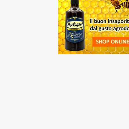
Nome
Email
Informativa sul trattamento dati pe
Formula di consenso
Compilando la form e cliccando s
Acquisite le informazioni che pr
196/2003, consento al trattamento 