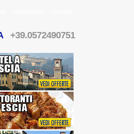
TEL
AGRITURISMO
CONTATTI
LA
+39.0572490751