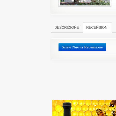
DESCRIZIONE
RECENSIONI
Scrivi Nuova Recensione
Inserisci la tua Rece
Giudizio
Titolo della recensione
La tua recensione