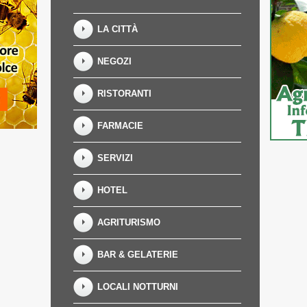
LA CITTÀ
NEGOZI
Ins. risultato (3 + 0)
RISTORANTI
rsonali - Art. 13 D.Lgs. 196/2003
FARMACIE
SERVIZI
HOTEL
u "Invia Recensione", contestualmente dichiaro:
ecedono, rese ai sensi dell'art. 13 del D.Lgs.
dei miei dati come sopra descritto.
AGRITURISMO
Invia Recensione
BAR & GELATERIE
LOCALI NOTTURNI